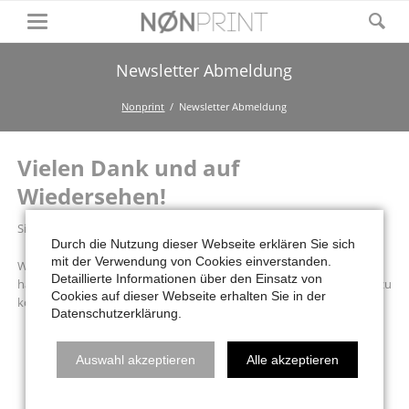
Newsletter Abmeldung
Nonprint
Newsletter Abmeldung
Vielen Dank und auf
Wiedersehen!
Sie haben sich von unserem Newsletter abgemeldet. Schade!
Durch die Nutzung dieser Webseite erklären Sie sich
mit der Verwendung von Cookies einverstanden.
Wir hoffen, dass Ihnen unsere Dienstleistungen dennoch gefallen
Detaillierte Informationen über den Einsatz von
haben, und würden uns freuen, doch irgendwie in Kontakt bleiben zu
Cookies auf dieser Webseite erhalten Sie in der
können.
Datenschutzerklärung.
Auswahl akzeptieren
Alle akzeptieren