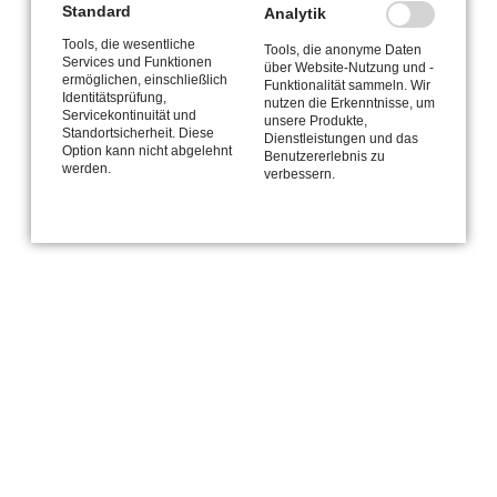
Standard
Analytik
NAVIGATION
Tools, die wesentliche
HOME
DESIGN
DEVELOPMENT
DATENSCHUTZ
Tools, die anonyme Daten
ÜBERSPRINGEN
Services und Funktionen
über Website-Nutzung und -
UNSER WORKFLOW
UNSER PORTFOLIO
KONTAKT
ermöglichen, einschließlich
Funktionalität sammeln. Wir
Identitätsprüfung,
nutzen die Erkenntnisse, um
Servicekontinuität und
Impressum
|
Datenschutz
| © Copyright 2026
unsere Produkte,
Standortsicherheit. Diese
Dienstleistungen und das
Option kann nicht abgelehnt
Benutzererlebnis zu
werden.
verbessern.